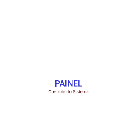
ACESSAR
oas autorizadas. Informe seu login e senha. Seu IP e dados de conexão estão se
ACESSO AO PAINEL
PAINEL
Controle do Sistema